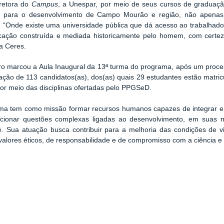
iretora do
Campus
, a Unespar, por meio de seus cursos de graduaçã
 para o desenvolvimento de Campo Mourão e região, não apena
“Onde existe uma universidade pública que dá acesso ao trabalhado
ação construída e mediada historicamente pelo homem, com certeza
a Ceres.
ro marcou a Aula Inaugural da 13ª turma do programa,
após
um proces
pação de 113 candidatos(as)
,
dos
(
as)
quais
29 estudantes estão matri
por meio das disciplinas ofertadas pelo
PPGSeD
.
a tem como missão formar recursos humanos capazes de integrar e ap
ucionar questões complexas ligadas ao desenvolvimento, em suas m
. Sua atuação busca contribuir para a melhoria das condições de v
alores éticos, de responsabilidade e de compromisso com a ciência e 