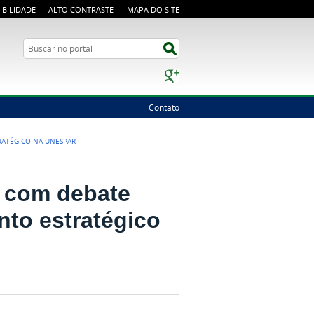
IBILIDADE
ALTO CONTRASTE
MAPA DO SITE
Busca
Buscar no portal
Google+
Contato
RATÉGICO NA UNESPAR
 com debate
nto estratégico