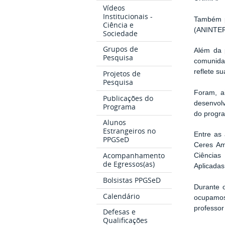
Vídeos
Institucionais -
Também p
Ciência e
(ANINTER)
Sociedade
Grupos de
Além da p
Pesquisa
comunida
reflete s
Projetos de
Pesquisa
Foram, a
Publicações do
desenvolv
Programa
do progra
Alunos
Estrangeiros no
Entre as 
PPGSeD
Ceres Am
Acompanhamento
Ciências
de Egressos(as)
Aplicadas
Bolsistas PPGSeD
Durante o
Calendário
ocupamos
professor
Defesas e
Qualificações