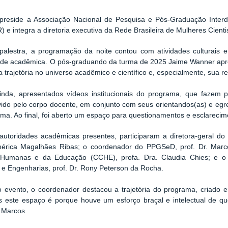
reside a Associação Nacional de Pesquisa e Pós-Graduação Interd
 e integra a diretoria executiva da Rede Brasileira de Mulheres Cient
alestra, a programação da noite contou com atividades culturais e 
de acadêmica. O pós-graduando da turma de 2025 Jaime Wanner apre
ua trajetória no universo acadêmico e científico e, especialmente, sua
inda, apresentados vídeos institucionais do programa, que fazem p
ido pelo corpo docente, em conjunto com seus orientandos(as) e egr
ma. Ao final, foi aberto um espaço para questionamentos e esclarecim
autoridades acadêmicas presentes, participaram a diretora-geral d
érica Magalhães Ribas; o coordenador do PPGSeD, prof. Dr. Marco
 Humanas e da Educação (CCHE), profa. Dra. Claudia Chies; e o d
 e Engenharias, prof. Dr. Rony Peterson da Rocha.
 evento, o coordenador destacou a trajetória do programa, criado 
 este espaço é porque houve um esforço braçal e intelectual de q
 Marcos.