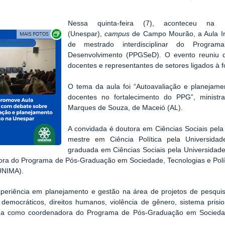
Nessa quinta-feira (7), aconteceu na 
Exibir carrossel de imagens
(Unespar),
campus
de Campo Mourão, a Aula In
de mestrado interdisciplinar do Progr
Desenvolvimento (PPGSeD). O evento reuniu 
docentes e representantes de setores ligados à
O tema da aula foi “Autoavaliação e planejamen
docentes no fortalecimento do PPG”, ministra
Marques de Souza, de Maceió (AL).
A convidada é doutora em Ciências Sociais pela
mestre em Ciência Política pela Universid
graduada em Ciências Sociais pela Universidade
ora do Programa de Pós-Graduação em Sociedade, Tecnologias e Políti
UNIMA).
periência em planejamento e gestão na área de projetos de pesquis
 democráticos, direitos humanos, violência de gênero, sistema pris
ua como coordenadora do Programa de Pós-Graduação em Sociedade,