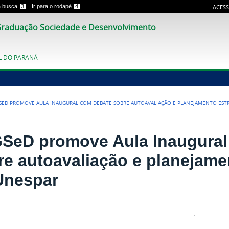
 a busca
3
Ir para o rodapé
4
ACESS
raduação Sociedade e Desenvolvimento
L DO PARANÁ
SED PROMOVE AULA INAUGURAL COM DEBATE SOBRE AUTOAVALIAÇÃO E PLANEJAMENTO EST
SeD promove Aula Inaugural
re autoavaliação e planejame
Unespar