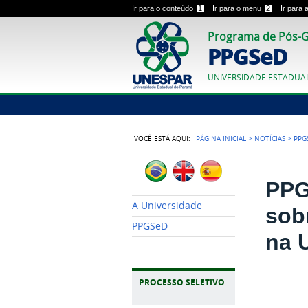
Ir para o conteúdo
1
Ir para o menu
2
Ir para
Programa de Pós-G
PPGSeD
UNIVERSIDADE ESTADUA
VOCÊ ESTÁ AQUI:
PÁGINA INICIAL
>
NOTÍCIAS
>
PPG
PPG
A Universidade
sob
PPGSeD
na 
PROCESSO SELETIVO