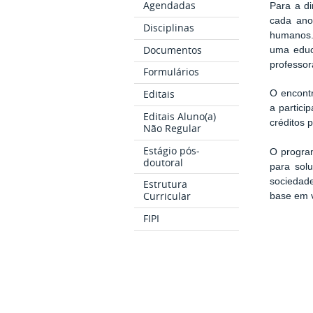
Agendadas
Para a d
cada ano
Disciplinas
humanos. 
Documentos
uma educ
professor
Formulários
Editais
O encont
a partici
Editais Aluno(a)
créditos 
Não Regular
Estágio pós-
O program
doutoral
para sol
sociedade
Estrutura
Curricular
base em v
FIPI