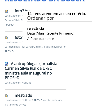
foto2.jpg
14
itens atendem ao seu critério.
Localizado em
Notícias
/
A antropóloga e jornalista
Ordenar por
Carmen Silvia Rial da UFSC ministra aula inaugural no
PPGSeD
relevância
Data (mais Recente Primeiro)
foto1.jpg
Alfabeticamente
Localizado em
Notícias
/
A antropóloga e jornalista
Carmen Silvia Rial da UFSC ministra aula inaugural no
PPGSeD
A antropóloga e jornalista
Carmen Silvia Rial da UFSC
ministra aula inaugural no
PPGSeD
Localizado em
Notícias
mestrado
Localizado em
Notícias
/
PPGSeD recebe professor
visitante da UFRGS