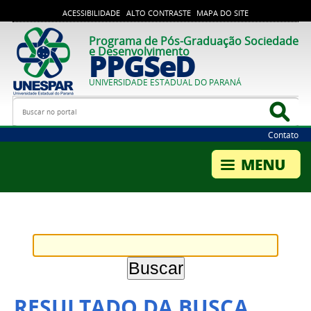
ACESSIBILIDADE
ALTO CONTRASTE
MAPA DO SITE
Programa de Pós-Graduação Sociedade
e Desenvolvimento
PPGSeD
UNIVERSIDADE ESTADUAL DO PARANÁ
Busca
Bus
Contato
RESULTADO DA BUSCA