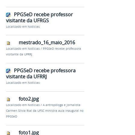
PPGSeD recebe professor
visitante da UFRGS
Localizado em
Notícias
mestrado_16_maio_2016
Localizado em
Notícias
/
PPGSeD recebe professora
visitante da UFRRJ
PPGSeD recebe professora
visitante da UFRRJ
Localizado em
Notícias
foto2.jpg
Localizado em
Notícias
/
A antropóloga e jornalista
Carmen Silvia Rial da UFSC ministra aula inaugural no
PPGSeD
foto1.jpg