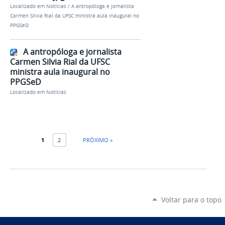
Localizado em
Notícias
/
A antropóloga e jornalista
Carmen Silvia Rial da UFSC ministra aula inaugural no
PPGSeD
A antropóloga e jornalista
Carmen Silvia Rial da UFSC
ministra aula inaugural no
PPGSeD
Localizado em
Notícias
1
2
PRÓXIMO »
Voltar para o topo